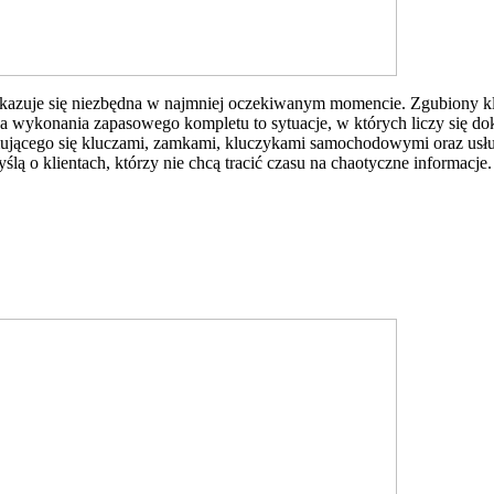
b okazuje się niezbędna w najmniej oczekiwanym momencie. Zgubiony 
ba wykonania zapasowego kompletu to sytuacje, w których liczy się do
jmującego się kluczami, zamkami, kluczykami samochodowymi oraz us
lą o klientach, którzy nie chcą tracić czasu na chaotyczne informacje.