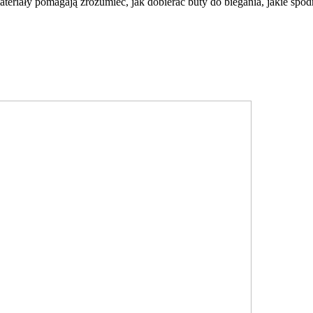
eriały pomagają zrozumieć, jak dobierać buty do biegania, jakie spo