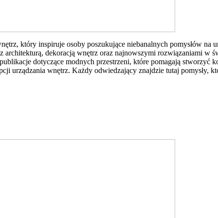
wnętrz, który inspiruje osoby poszukujące niebanalnych pomysłów na 
 z architekturą, dekoracją wnętrz oraz najnowszymi rozwiązaniami w ś
 publikacje dotyczące modnych przestrzeni, które pomagają stworzyć k
cji urządzania wnętrz. Każdy odwiedzający znajdzie tutaj pomysły, k